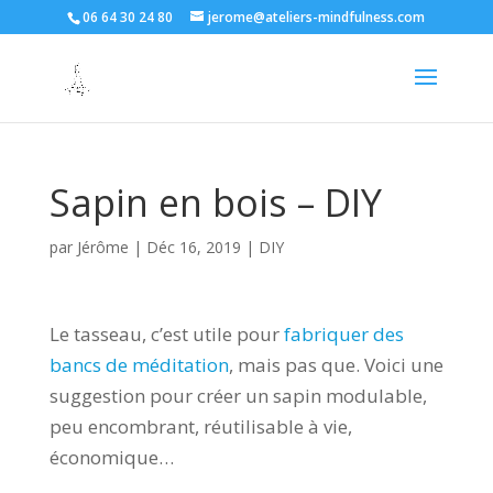
06 64 30 24 80
jerome@ateliers-mindfulness.com
Sapin en bois – DIY
par
Jérôme
|
Déc 16, 2019
|
DIY
Le tasseau, c’est utile pour
fabriquer des
bancs de méditation
, mais pas que. Voici une
suggestion pour créer un sapin modulable,
peu encombrant, réutilisable à vie,
économique…